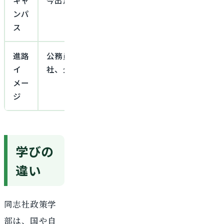
ンパ
ス
進路
公務員、金融、メーカー、広告、商
公務員
イ
社、企画職、地域・公共分野など
域関連
メー
ど
ジ
学びの
違い
同志社政策学
部は、国や自