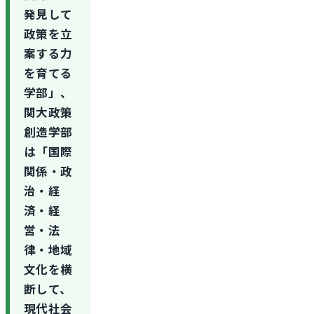
発見して
政策を立
案する力
を育てる
学部」、
関大政策
創造学部
は「国際
関係・政
治・経
済・経
営・法
律・地域
文化を横
断して、
現代社会