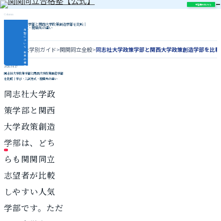
学習相談はこちら
Column
同志社大学政策学部と関西大学政策創造学部を比較｜
学び・入試方式・就職先の違い
当
塾
に
つ
い
て
ホーム
>
大学別ガイド
>
関関同立全般
>
同志社大学政策学部と関西大学政策創造学部を比較
授
業
の
様
子
2026.04.17
指
同志社大学政策学部と関西大学政策創造学部
導
を比較｜学び・入試方式・就職先の違い
内
容
合
同志社大学政
格
実
績
関
策学部と関西
関
同
立
対
策
大学政策創造
コ
ラ
ム
学部は、どち
\ 各種SNS更新中 /
らも関関同立
志望者が比較
しやすい人気
学部です。ただ