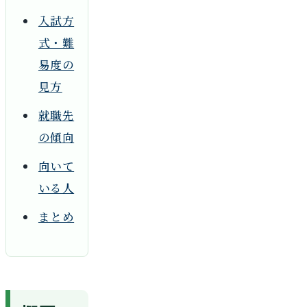
入試方
式・難
易度の
見方
就職先
の傾向
向いて
いる人
まとめ