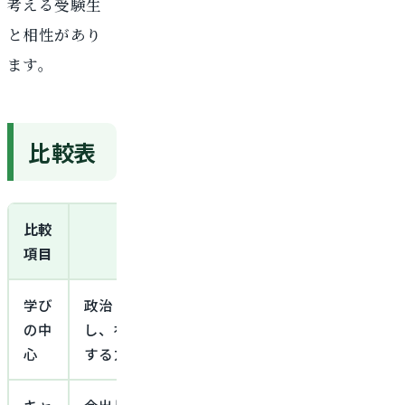
考える受験生
と相性があり
ます。
比較表
比較
同志社政策学部
項目
学び
政治・経済・法律・組織などを横断
国際関
の中
し、社会課題を発見して政策を立案
律・地
心
する力を育てる学部
の課題
キャ
今出川・新町エリア
千里山