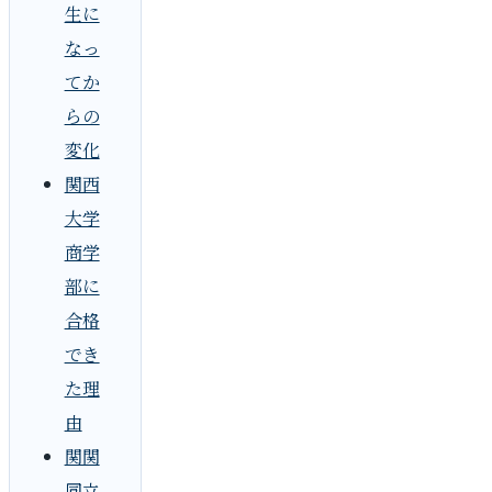
生に
なっ
てか
らの
変化
関西
大学
商学
部に
合格
でき
た理
由
関関
同立