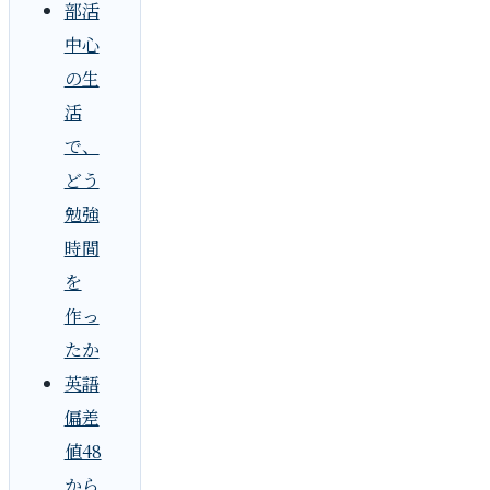
部活
中心
の生
活
で、
どう
勉強
時間
を
作っ
たか
英語
偏差
値48
から