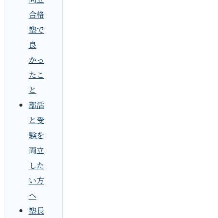
合格
塾で
良
かっ
たこ
と
部活
と受
験を
両立
した
い方
へ
塾長