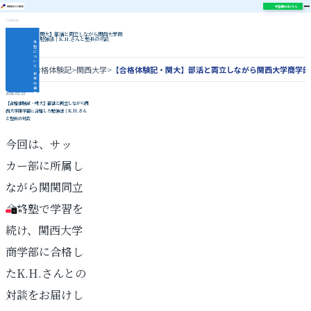
学習相談はこちら
Column
【合格体験記・関大】部活と両立しながら関西大学商
学部に合格した勉強法｜K.H.さんと塾長の対談
当
塾
に
つ
い
て
ホーム
>
合格体験記
>
関西大学
>
【合格体験記・関大】部活と両立しながら関西大学商学部に
授
業
の
様
子
2026.02.22
指
【合格体験記・関大】部活と両立しながら関
導
西大学商学部に合格した勉強法｜K.H.さん
内
容
と塾長の対談
合
格
実
績
今回は、サッ
関
関
同
立
カー部に所属し
対
策
コ
ラ
ながら関関同立
ム
合格塾で学習を
\ 各種SNS更新中 /
続け、関西大学
商学部に合格し
たK.H.さんとの
対談をお届けし