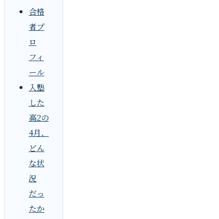
合格
者プ
ロ
フィ
ール
入塾
した
高2の
4月、
どん
な状
況
だっ
たか