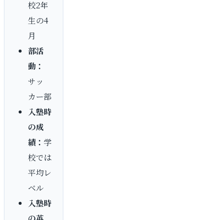
校2年
生の4
月
部活
動：
サッ
カー部
入塾時
の成
績：
学
校では
平均レ
ベル
入塾時
の英