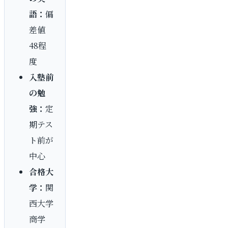
語：
偏
差値
48程
度
入塾前
の勉
強：
定
期テス
ト前が
中心
合格大
学：
関
西大学
商学