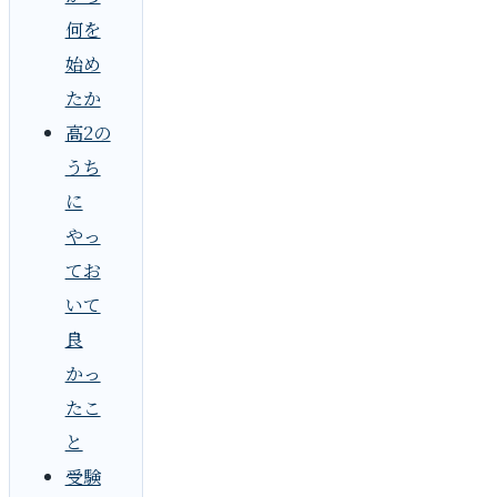
何を
始め
たか
高2の
うち
に
やっ
てお
いて
良
かっ
たこ
と
受験