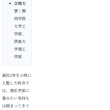
合格大
学：
関
西学院
大学工
学部、
摂南大
学理工
学部
高校2年生の秋に
入塾した時点で
は、理系学部に
進みたい気持ち
は固まってきて