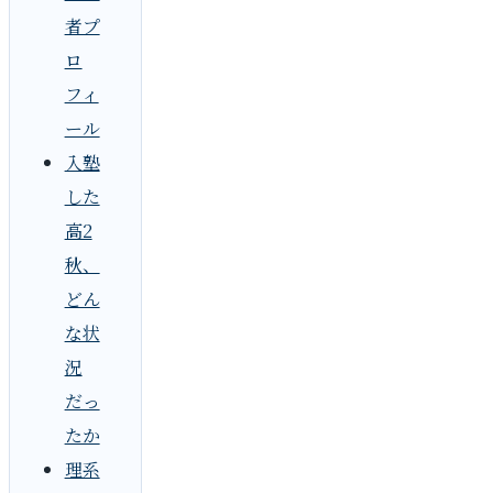
者プ
ロ
フィ
ール
入塾
した
高2
秋、
どん
な状
況
だっ
たか
理系