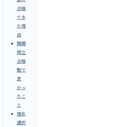
合格
でき
た理
由
関関
同立
合格
塾で
良
かっ
たこ
と
理系
選択