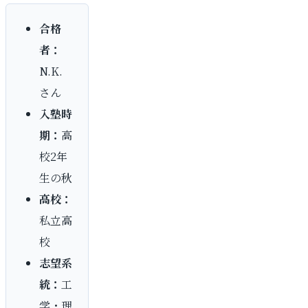
合格
者：
N.K.
さん
入塾時
期：
高
校2年
生の秋
高校：
私立高
校
志望系
統：
工
学・理