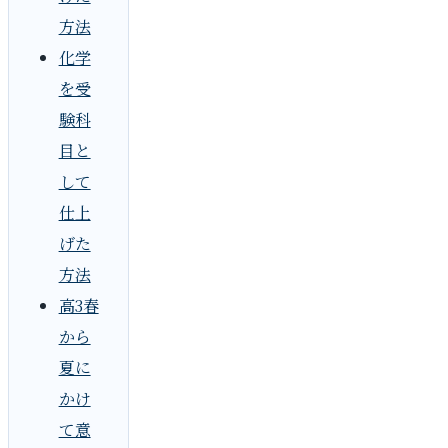
方法
化学
を受
験科
目と
して
仕上
げた
方法
高3春
から
夏に
かけ
て意