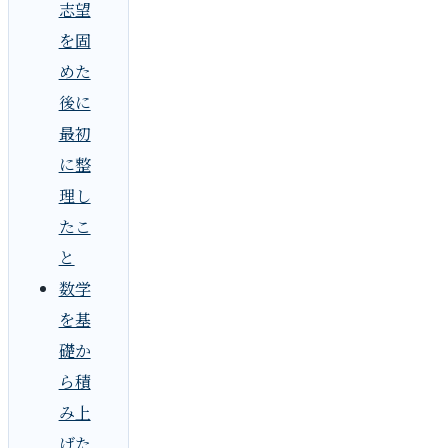
志望
を固
めた
後に
最初
に整
理し
たこ
と
数学
を基
礎か
ら積
み上
げた