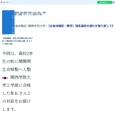
学習相談はこちら
Column
【合格体験記・関学】理系選択の遅れを取り戻して関
西学院大学工学部に合格｜N.K.さんと塾長の対談
当
塾
に
つ
い
て
ホーム
>
合格体験記
>
関西学院大学
>
【合格体験記・関学】理系選択の遅れを取り戻して関西
授
業
の
様
子
2026.05.25
指
【合格体験記・関学】理系選択の遅れを取り
導
戻して関西学院大学工学部に合格｜N.K.さ
内
容
んと塾長の対談
合
格
実
績
今回は、高校2年
関
関
同
立
生の秋に関関同
対
策
コ
ラ
立合格塾へ入塾
ム
し、関西学院大
\ 各種SNS更新中 /
学工学部に合格
したN.K.さんと
の対談をお届け
します。