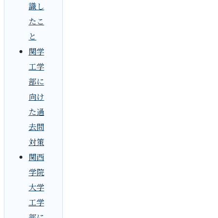
識し
たこ
と
関学
工学
部に
向け
た過
去問
対策
関西
学院
大学
工学
部に