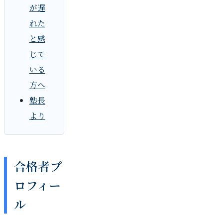
が遅
れた
と感
じて
いる
方へ
塾長
より
合格者プ
ロフィー
ル