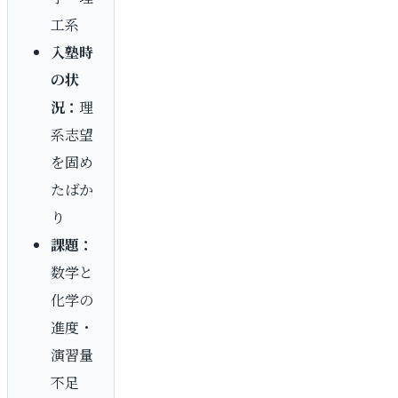
工系
入塾時
の状
況：
理
系志望
を固め
たばか
り
課題：
数学と
化学の
進度・
演習量
不足