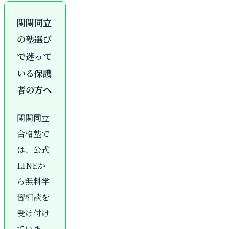
関関同立
の塾選び
で迷って
いる保護
者の方へ
関関同立
合格塾で
は、公式
LINEか
ら無料学
習相談を
受け付け
ていま