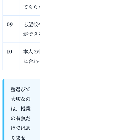
てもらえるか
がら、生徒様ごとに進
09
志望校や受験方式の相談
一般入試だけでなく、
ができるか
要に応じて受験戦略を
10
本人の性格や生活リズム
部活動、学校行事、定
に合わせてくれるか
継続できる学習計画を
塾選びで
大切なの
は、授業
の有無だ
けではあ
りませ