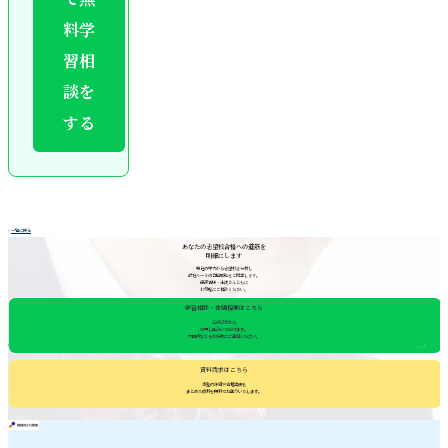
料学
習相
談を
する
<
一覧に戻る
あなたの志望校合格への道筋を
明確にします
現在の学力から志望校を分析し
最短ルートの合格戦略をご提案します。
保護者様・生徒さんともに
お気軽にご相談ください。
学習相談・体験授業はこちら
公式LINEから
お申し込みいただけます。
不明点などもお気軽にご連絡ください。
資料請求はこちら
当塾の詳細や合格実績を
まとめた資料を無料でお送りいたします。