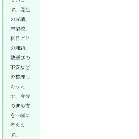
す。現在
の成績、
志望校、
科目ごと
の課題、
塾選びの
不安など
を整理し
たうえ
で、今後
の進め方
を一緒に
考えま
す。