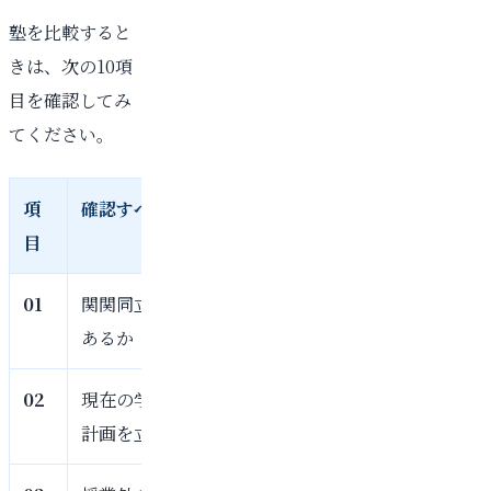
塾を比較すると
きは、次の10項
目を確認してみ
てください。
項
確認すべきこと
関関同立合格塾ではど
目
01
関関同立の大学別対策が
関大・関学・同志社・
あるか
校に合わせて学習方針
02
現在の学力から逆算して
現在の成績、苦手科目
計画を立ててくれるか
算した学習計画を作成