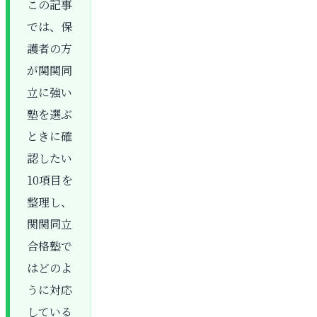
この記事
では、保
護者の方
が関関同
立に強い
塾を選ぶ
ときに確
認したい
10項目を
整理し、
関関同立
合格塾で
はどのよ
うに対応
している