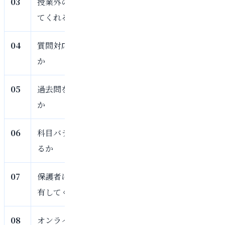
03
授業外の学習まで管理し
授業だけでなく、宿題
てくれるか
がら進めます。
04
質問対応の仕組みがある
学習中に出てきた疑問
か
い体制を整えています
05
過去問を分析してくれる
赤本を解いて終わりに
か
し、次の学習に反映し
06
科目バランスを見てくれ
英語だけ、国語だけ、
るか
本人の課題に合わせて
07
保護者にも学習状況を共
必要に応じて、塾長の
有してくれるか
保護者の方へ共有して
08
オンラインでも細かく見
オンライン指導でも、