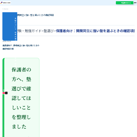
学習相談はこちら
Column
保護者向け：関関同立に強い塾を選ぶときの確認項目
10選
当
塾
に
つ
い
て
ホーム
>
受験・勉強ガイド
>
塾選び
>
保護者向け：関関同立に強い塾を選ぶときの確認項目
授
業
の
様
子
2026.04.19
指
保護者向け：関関同立に強い塾を選ぶときの
導
確認項目10選
内
容
合
格
実
績
関
関
保護者の
同
立
対
策
方へ、塾
コ
ラ
ム
選びで確
\ 各種SNS更新中 /
認してほ
しいこと
を整理し
ました