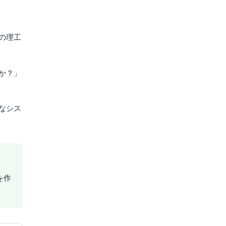
の理工
か？」
なシス
を作