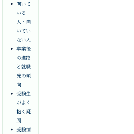
向いて
いる
人・向
いてい
ない人
卒業後
の進路
と就職
先の傾
向
受験生
がよく
抱く疑
問
受験情