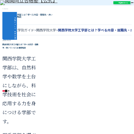
学習相談はこちら
Column
関西学院大学工学部とは？学べる内容・就職先・向い
ている人を徹底解説
当
塾
に
つ
い
て
ホーム
>
大学別ガイド
>
関西学院大学
>
関西学院大学工学部とは？学べる内容・就職先・向
授
業
の
様
子
2026.04.22
指
関西学院大学工学部とは？学べる内容・就職
導
先・向いている人を徹底解説
内
容
合
格
関西学院大学工
実
績
関
関
学部は、自然科
同
立
対
策
学や数学を土台
コ
ラ
ム
にしながら、科
\ 各種SNS更新中 /
学技術を社会に
応用する力を身
につける学部で
す。