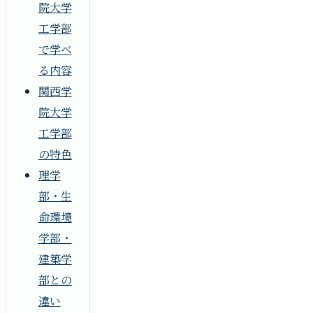
院大学
工学部
で学べ
る内容
関西学
院大学
工学部
の特色
理学
部・生
命環境
学部・
建築学
部との
違い