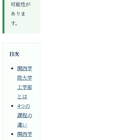
可能性が
ありま
す。
目次
関西学
院大学
工学部
とは
4つの
課程の
違い
関西学