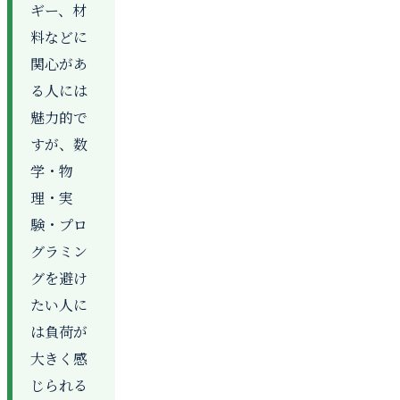
ギー、材
料などに
関心があ
る人には
魅力的で
すが、数
学・物
理・実
験・プロ
グラミン
グを避け
たい人に
は負荷が
大きく感
じられる