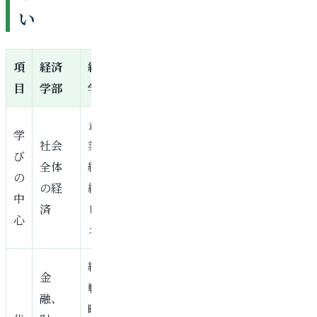
い
項
経済
経営
目
学部
学部
企
学
社会
業・
び
全体
組
の
の経
織・
中
済
ビジ
心
ネス
経営
金
戦
融、
略、