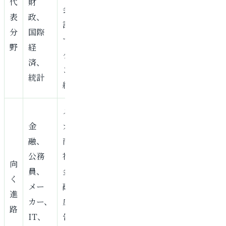
代
財
会
表
政、
計、
分
国際
マー
野
経
ケティ
済、
ング、
統計
組織
メー
金
カー、
融、
商
公務
社、
向
員、
金
く
メー
融、
進
カー、
広
路
IT、
告、