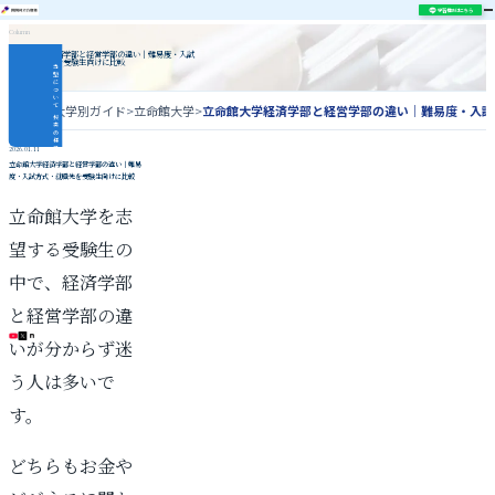
学習相談はこちら
Column
立命館大学経済学部と経営学部の違い｜難易度・入試
方式・就職先を受験生向けに比較
当
塾
に
つ
い
て
ホーム
>
大学別ガイド
>
立命館大学
>
立命館大学経済学部と経営学部の違い｜難易度・入試
授
業
の
様
子
2026.01.11
指
立命館大学経済学部と経営学部の違い｜難易
導
度・入試方式・就職先を受験生向けに比較
内
容
合
格
立命館大学を志
実
績
関
関
望する受験生の
同
立
対
策
中で、経済学部
コ
ラ
ム
と経営学部の違
\ 各種SNS更新中 /
いが分からず迷
う人は多いで
す。
どちらもお金や