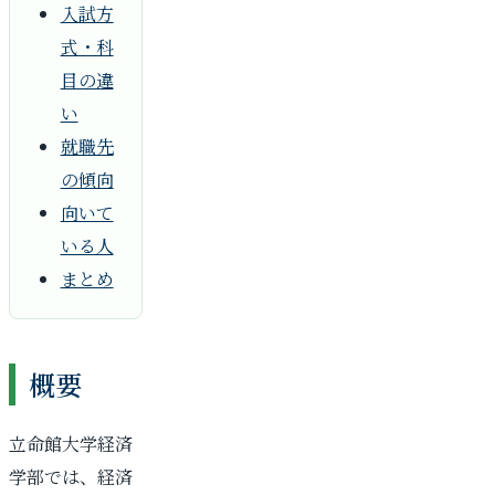
入試方
式・科
目の違
い
就職先
の傾向
向いて
いる人
まとめ
概要
立命館大学経済
学部では、経済