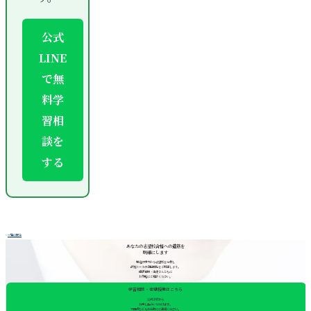
公式
LINE
で無
料学
習相
談を
する
<
一覧に戻る
あなたの志望校合格への道筋を
明確にします
現在の学力から志望校を分析し
最短ルートの合格戦略をご提案します。
保護者様・生徒さんともに
お気軽にご相談ください。
学習相談・体験授業はこちら
公式LINEから
お申し込みいただけます。
不明点などもお気軽にご連絡ください。