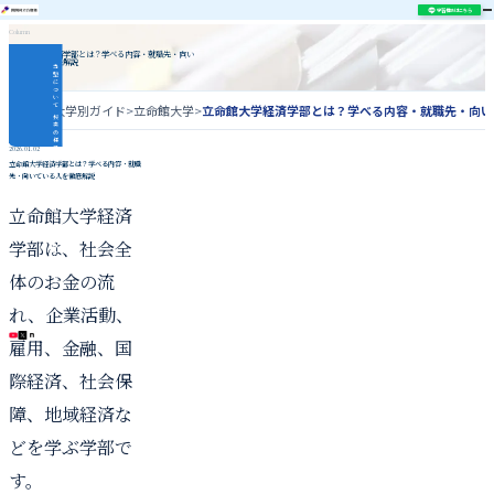
学習相談はこちら
Column
立命館大学経済学部とは？学べる内容・就職先・向い
ている人を徹底解説
当
塾
に
つ
い
て
ホーム
>
大学別ガイド
>
立命館大学
>
立命館大学経済学部とは？学べる内容・就職先・向い
授
業
の
様
子
2026.01.02
指
立命館大学経済学部とは？学べる内容・就職
導
先・向いている人を徹底解説
内
容
合
格
立命館大学経済
実
績
関
関
学部は、社会全
同
立
対
策
体のお金の流
コ
ラ
ム
れ、企業活動、
\ 各種SNS更新中 /
雇用、金融、国
際経済、社会保
障、地域経済な
どを学ぶ学部で
す。