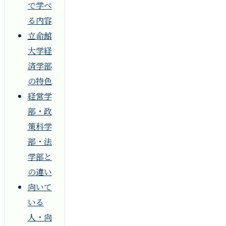
で学べ
る内容
立命館
大学経
済学部
の特色
経営学
部・政
策科学
部・法
学部と
の違い
向いて
いる
人・向