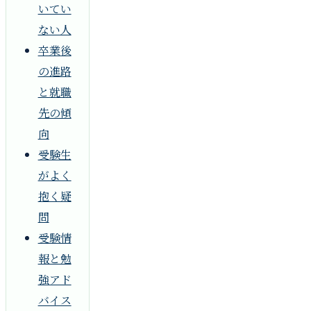
いてい
ない人
卒業後
の進路
と就職
先の傾
向
受験生
がよく
抱く疑
問
受験情
報と勉
強アド
バイス