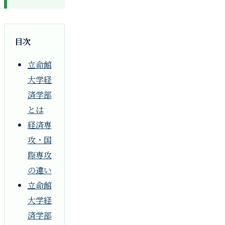
目次
立命館
大学経
済学部
とは
経済専
攻・国
際専攻
の違い
立命館
大学経
済学部