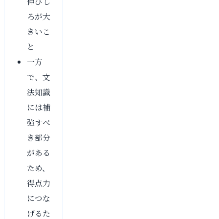
伸びし
ろが大
きいこ
と
一方
で、文
法知識
には補
強すべ
き部分
がある
ため、
得点力
につな
げるた