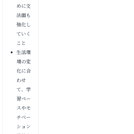
めに文
法面も
強化し
ていく
こと
生活環
境の変
化に合
わせ
て、学
習ペー
スやモ
チベー
ション