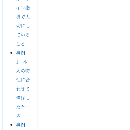
イン指
導で大
切にし
ている
こと
事例
1：本
人の特
性に合
わせて
伸ばし
たケー
ス
事例