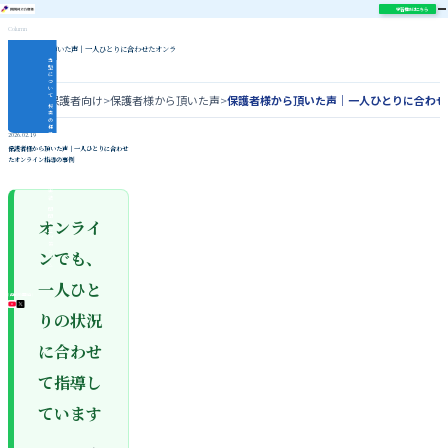
学習相談はこちら
Column
保護者様から頂いた声｜一人ひとりに合わせたオンラ
イン指導の事例
当
塾
に
つ
い
て
ホーム
>
保護者向け
>
保護者様から頂いた声
>
保護者様から頂いた声｜一人ひとりに合わせ
授
業
の
様
子
2026.02.19
指
保護者様から頂いた声｜一人ひとりに合わせ
導
たオンライン指導の事例
内
容
合
格
実
績
関
関
オンライ
同
立
対
策
ンでも、
コ
ラ
ム
一人ひと
\ 各種SNS更新中 /
りの状況
に合わせ
て指導し
ています