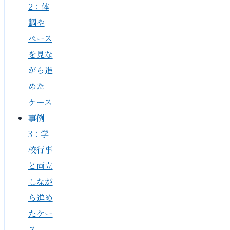
2：体
調や
ペース
を見な
がら進
めた
ケース
事例
3：学
校行事
と両立
しなが
ら進め
たケー
ス