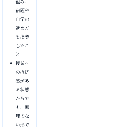
組み、
宿題や
自学の
進め方
も指導
したこ
と
授業へ
の抵抗
感があ
る状態
からで
も、無
理のな
い形で