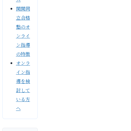
関関同
立合格
塾のオ
ンライ
ン指導
の特徴
オンラ
イン指
導を検
討して
いる方
へ