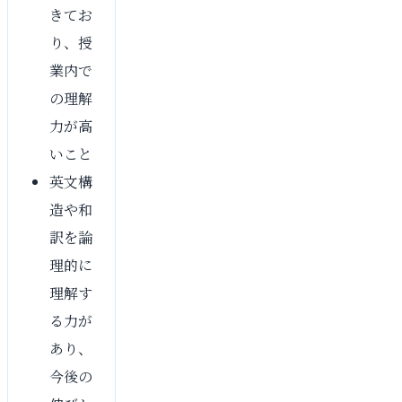
きてお
り、授
業内で
の理解
力が高
いこと
英文構
造や和
訳を論
理的に
理解す
る力が
あり、
今後の