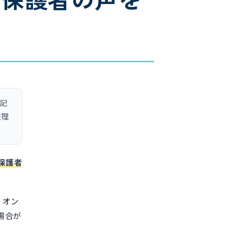
の記
整理
保護者
、オン
場合が