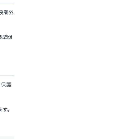
授業外
典型問
。保護
ます。