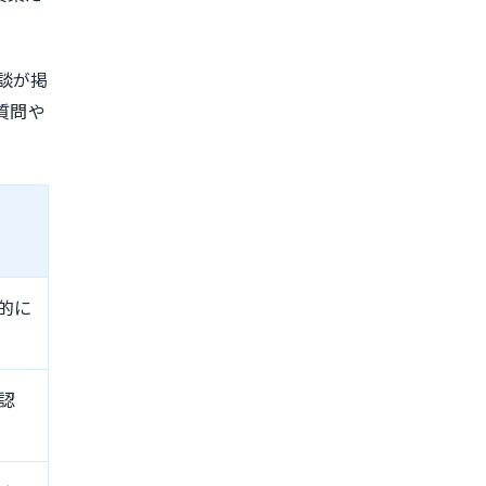
談が掲
質問や
的に
認