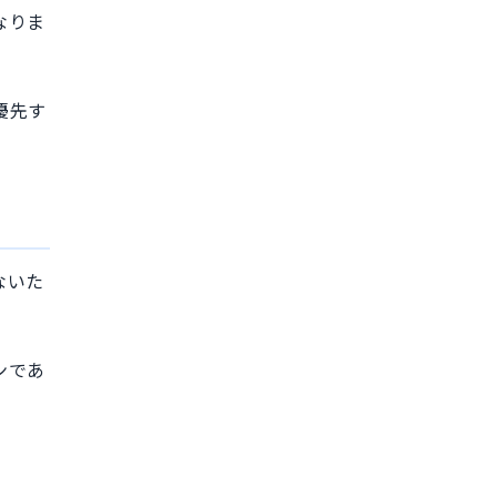
なりま
優先す
ないた
ンであ