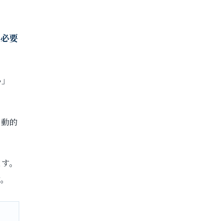
、必要
か」
自動的
ます。
す。