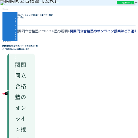
学習相談はこちら
Column
関関同立合格塾のオンライン授業はどう進む？1週間
の流れを具体的に紹介
当
塾
に
つ
い
て
ホーム
>
関関同立合格塾について
>
塾の説明
>
関関同立合格塾のオンライン授業はどう進む
授
業
の
様
子
2026.05.19
指
関関同立合格塾のオンライン授業はどう進
導
む？1週間の流れを具体的に紹介
内
容
合
格
実
績
関関
関
関
同
立
同立
対
策
コ
ラ
ム
合格
\ 各種SNS更新中 /
塾の
オン
ライ
ン授