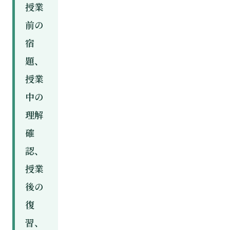
授業
前の
宿
題、
授業
中の
理解
確
認、
授業
後の
復
習、