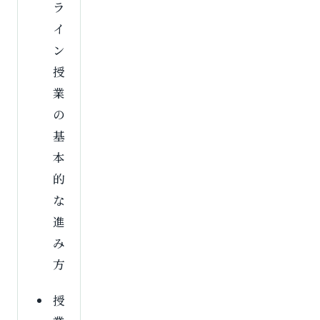
ラ
イ
ン
授
業
の
基
本
的
な
進
み
方
授