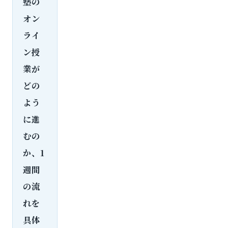
塾の
オン
ライ
ン授
業が
どの
よう
に進
むの
か、1
週間
の流
れを
具体