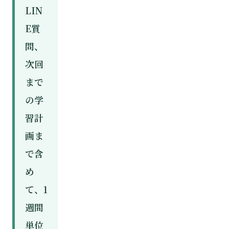
LIN
E質
問、
次回
まで
の学
習計
画ま
で含
め
て、1
週間
単位