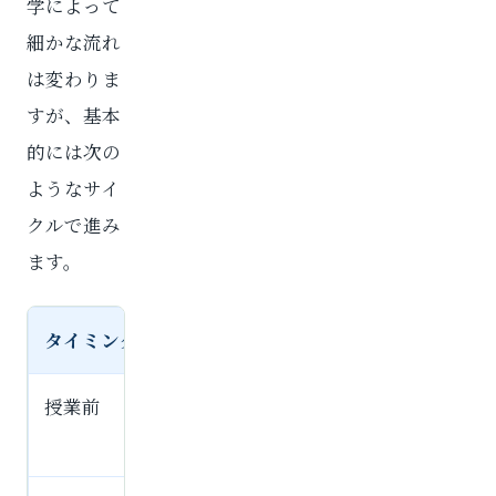
学によって
細かな流れ
は変わりま
すが、基本
的には次の
ようなサイ
クルで進み
ます。
タイミング
主な内容
授業前
前回の宿題、復習、質問したい問
題の準備