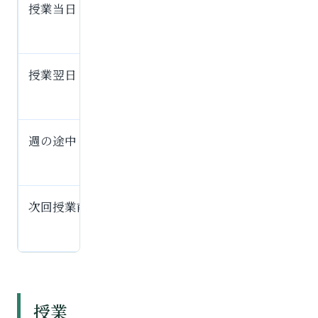
授業当日
宿題確認、理解度チェック、解
説、演習、次回までの課題設定
授業翌日
授業内容の解き直し、暗記、類題
演習
週の途中
宿題、自習、LINE質問、追加の復
習
次回授業前
宿題の仕上げ、分からなかった問
題の整理
授業