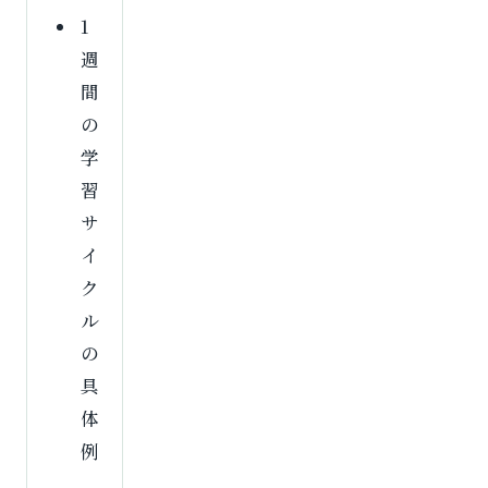
1
週
間
の
学
習
サ
イ
ク
ル
の
具
体
例