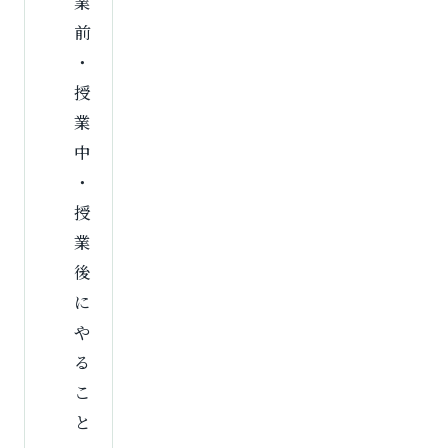
業
前
・
授
業
中
・
授
業
後
に
や
る
こ
と