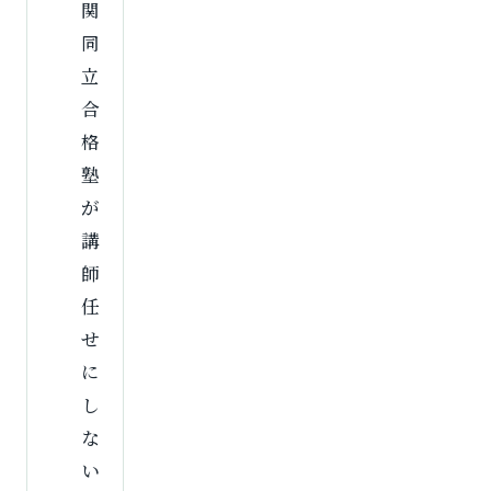
関
同
立
合
格
塾
が
講
師
任
せ
に
し
な
い