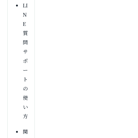
LI
N
E
質
問
サ
ポ
ー
ト
の
使
い
方
関