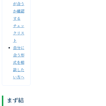
が合う
か確認
する
チェッ
クリス
ト
自分に
合う形
式を相
談した
い方へ
まず結