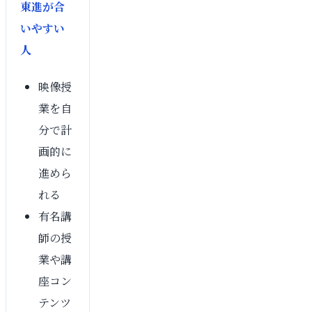
東進が合
いやすい
人
映像授
業を自
分で計
画的に
進めら
れる
有名講
師の授
業や講
座コン
テンツ