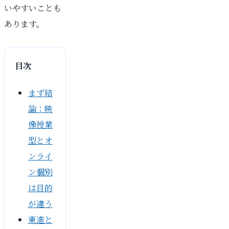
いやすいことも
あります。
目次
まず結
論：映
像授業
型とオ
ンライ
ン個別
は目的
が違う
東進と