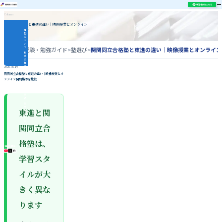
学習相談はこちら
Column
関関同立合格塾と東進の違い｜映像授業とオンライン
個別指導を比較
当
塾
に
つ
い
て
ホーム
>
受験・勉強ガイド
>
塾選び
>
関関同立合格塾と東進の違い｜映像授業とオンライン
授
業
の
様
子
2026.06.19
指
関関同立合格塾と東進の違い｜映像授業とオ
導
ンライン個別指導を比較
内
容
合
格
実
績
関
関
東進と関
同
立
対
策
関同立合
コ
ラ
ム
格塾は、
\ 各種SNS更新中 /
学習スタ
イルが大
きく異な
ります