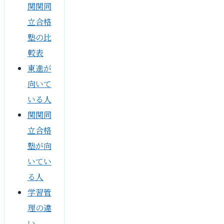
関関同
立合格
塾の比
較表
東進が
向いて
いる人
関関同
立合格
塾が向
いてい
る人
学習管
理の違
い