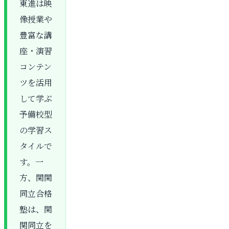
東進は映
像授業や
豊富な講
座・演習
コンテン
ツを活用
して学ぶ
予備校型
の学習ス
タイルで
す。一
方、関関
同立合格
塾は、関
関同立を