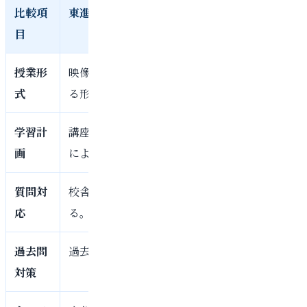
比較項
東進
目
授業形
映像授業を中心に、自分のペースで講座を受講
式
る形式
学習計
講座や演習を活用しながら進める。校舎や担当
画
によって管理の濃さは異なる
質問対
校舎の担任・担任助手などに相談できる場合が
応
る。運用は校舎により異なる
過去問
過去問演習講座などのコンテンツを活用できる
対策