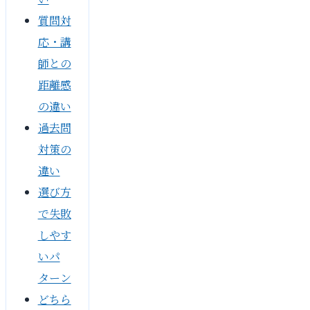
質問対
応・講
師との
距離感
の違い
過去問
対策の
違い
選び方
で失敗
しやす
いパ
ターン
どちら