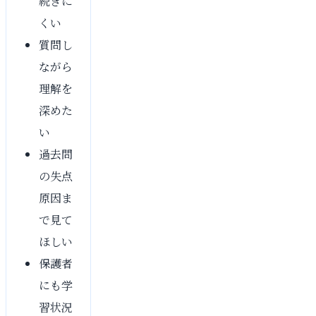
続きに
くい
質問し
ながら
理解を
深めた
い
過去問
の失点
原因ま
で見て
ほしい
保護者
にも学
習状況